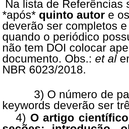
Na lista de Referências
*após*
quinto autor
e os
deverão ser completos e 
quando o periódico poss
não tem DOI colocar ape
documento. Obs.:
et al
em
NBR 6023/2018.
3) O número de palav
keywords deverão ser trê
4)
O artigo científic
seções: introdução, 