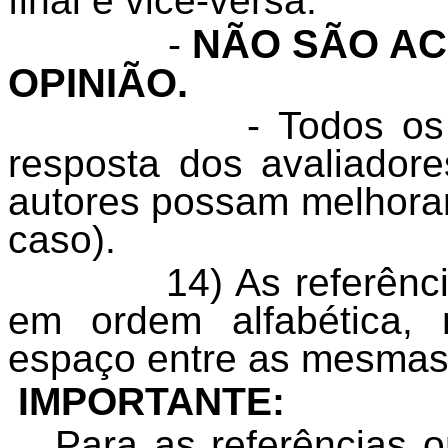
final e vice-versa.
NÃO SÃO AC
-
OPINIÃO.
- Todos os
resposta dos avaliador
autores possam melhorar
caso).
14) As referênc
em ordem alfabética
espaço entre as mesmas
IMPORTANTE:
Para as referências or