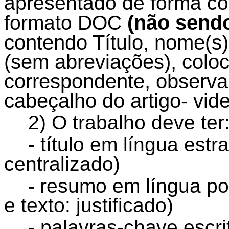
apresentado de forma co
(não sendo
formato DOC
contendo Título, nome(s)
(sem abreviações), coloc
correspondente, observa
cabeçalho do artigo- vid
2) O trabalho deve ter
-
título em língua estra
centralizado)
-
resumo em língua por
e texto: justificado)
- palavras-chave escri