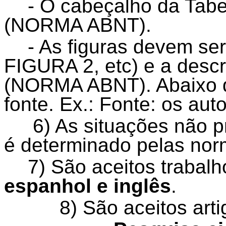
- O cabeçalho da Tabe
(NORMA ABNT).
- As figuras devem s
FIGURA 2, etc) e a descr
(NORMA ABNT). Abaixo da
fonte. Ex.: Fonte: os aut
6) As situações não p
é determinado pelas no
7) São aceitos trabal
espanhol e inglês
.
8) São aceitos art