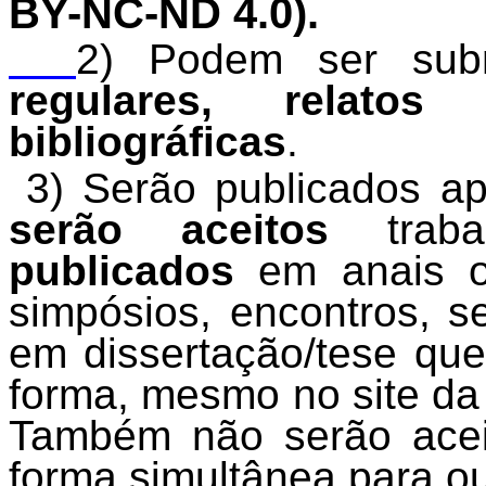
BY-NC-ND 4.0).
2) Podem ser su
regulares, relat
bibliográficas
.
3) Serão publicados ap
serão aceitos
traba
publicados
em anais o
simpósios, encontros, 
em dissertação/tese qu
forma, mesmo no site da 
Também não serão acei
forma simultânea para ou